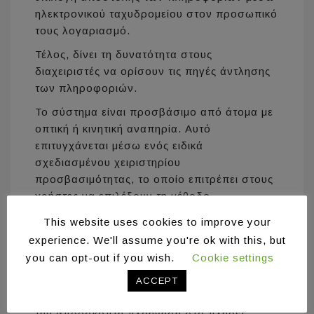
ηλεκτρονικού ταχυδρομείου στον προσωπικό
τους λογαριασμό.
Τέλος, δίνει τη δυνατότητα στους
διαχειριστές να ορίσουν τις πηγές άντλησης
των πληροφοριών.
Το σύστημα είναι προσβάσιμο από άτομα με
οπτική ή κινητική αναπηρία. Αυτό
επιτυγχάνεται μέσω ενός ειδικά
σχεδιασμένου χειριστηρίου
προσβασιμότητας, το οποίο επιτρέπει στους
χρήστες να επιλέξουν τη μέθοδο
αλληλεπίδρασης ανάλογα με τις ανάγκες
This website uses cookies to improve your
τους. Ειδικότερα, μέσω της χρήσης του
experience. We'll assume you're ok with this, but
χειριστηρίου, υποστηρίζεται αλληλεπίδραση
you can opt-out if you wish.
Cookie settings
με χρήση αναγνώστη οθόνης και τεχνικών
σειριακής σάρωσης των αλληλεπιδραστικών
ACCEPT
αντικειμένων της διεπαφής, διευκολύνοντας
την απρόσκοπτη πλοήγηση στο πλήρες