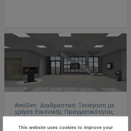
AmiSim: Διαδραστική Ξενάγηση με
χρήση Εικονικής Πραγματικότητας
Ένα καινοτόμο σύστημα το οποίο προσομοιώνει
This website uses cookies to improve your
πραγματικούς χώρους, προσφέροντας…