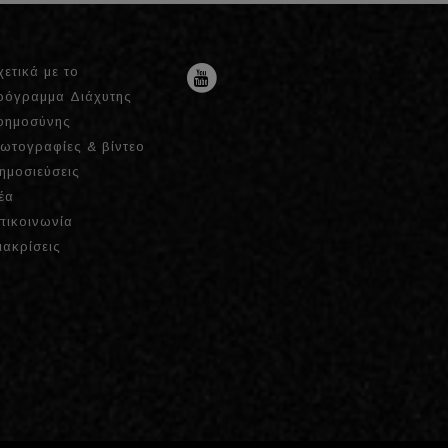
χετικά με το
ρόγραμμα Διάχυτης
οημοσύνης
ωτογραφίες & βίντεο
ημοσιεύσεις
έα
πικοινωνία
ιακρίσεις