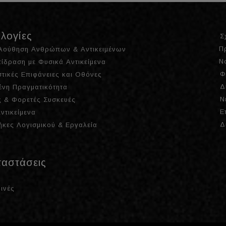
λογίες
Σ
Π
λούθηση Ανθρώπων & Αντικειμένων
Ν
ίδραση με Φυσικά Αντικείμενα
Φ
τικές Επιφάνειες και Οθόνες
Δ
ένη Πραγματικότητα
Ν
 & Φορετές Συσκευές
Ε
ντικείμενα
Δ
ήκες Λογισμικού & Εργαλεία
ταστάσεις
ινές