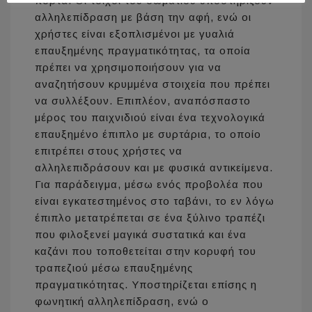
πόρτα. Οι τοίχοι του δωματίου υποστηρίζουν
αλληλεπίδραση με βάση την αφή, ενώ οι
χρήστες είναι εξοπλισμένοι με γυαλιά
επαυξημένης πραγματικότητας, τα οποία
πρέπει να χρησιμοποιήσουν για να
αναζητήσουν κρυμμένα στοιχεία που πρέπει
να συλλέξουν. Επιπλέον, αναπόσπαστο
μέρος του παιχνιδιού είναι ένα τεχνολογικά
επαυξημένο έπιπλο με συρτάρια, το οποίο
επιτρέπει στους χρήστες να
αλληλεπιδράσουν και με φυσικά αντικείμενα.
Για παράδειγμα, μέσω ενός προβολέα που
είναι εγκατεστημένος στο ταβάνι, το εν λόγω
έπιπλο μετατρέπεται σε ένα ξύλινο τραπέζι
που φιλοξενεί μαγικά συστατικά και ένα
καζάνι που τοποθετείται στην κορυφή του
τραπεζιού μέσω επαυξημένης
πραγματικότητας. Υποστηρίζεται επίσης η
φωνητική αλληλεπίδραση, ενώ ο