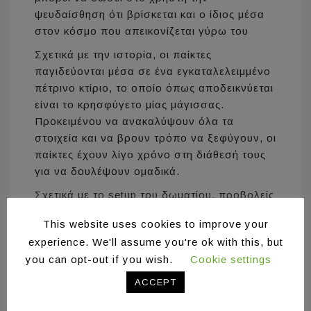
ψευδαίσθηση ότι βρίσκεται και ο ίδιος μέσα
στον κόσμο που απεικονίζεται γύρω του
Σχετικά με την ιστορία, οι παίκτες
παγιδεύονται μέσα σε ένα εγκαταλελειμμένο
πέτρινο κτίριο, το οποίο όπως αποδεικνύεται
είναι το κρησφύγετο μίας μάγισσας.
Προκειμένου να ανακαλύψουν όλα τα
στοιχεία και να βρουν τρόπο να ξεφύγουν, οι
παίκτες έχουν λίγο χρόνο στη διάθεσή τους
για να δουλέψουν ομαδικά.
Σχετικά με το setup του δωματίου, προβολείς
τοποθετημένοι στους τοίχους
This website uses cookies to improve your
χρησιμοποιούνται για να καθορίσουν το θέμα
experience. We'll assume you're ok with this, but
της υπόθεσης προβάλλοντας κατάλληλα
you can opt-out if you wish.
Cookie settings
γραφικά όπως πέτρινους τοίχους, παλιά
βιβλία και πίνακες, βιβλιοθήκες γεμάτες με
ACCEPT
μαγικά φίλτρα και μια κλειδωμένη ξύλινη