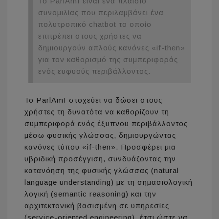
Το ParlAmI είναι ένα πλαίσιο
συνομιλίας που περιλαμβάνει ένα
πολυτροπικό chatbot το οποίο
επιτρέπει στους χρήστες να
δημιουργούν απλούς κανόνες «if-then»
για τον καθορισμό της συμπεριφοράς
ενός ευφυούς περιβάλλοντος.
Το ParlAmI στοχεύει να δώσει στους
χρήστες τη δυνατότα να καθορίζουν τη
συμπεριφορά ενός έξυπνου περιβάλλοντος
μέσω φυσικής γλώσσας, δημιουργώντας
κανόνες τύπου «if-then». Προσφέρει μια
υβριδική προσέγγιση, συνδυάζοντας την
κατανόηση της φυσικής γλώσσας (natural
language understanding) με τη σημασιολογική
λογική (semantic reasoning) και την
αρχιτεκτονική βασισμένη σε υπηρεσίες
(service-oriented engineering), έτσι ώστε να