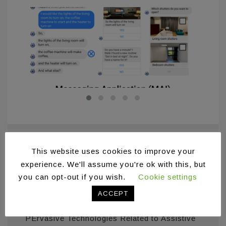
Δημοσιεύσεις
This website uses cookies to improve your
experience. We'll assume you're ok with this, but
Stefanidi E.; Foukarakis M.; Arampatzis D.;
you can opt-out if you wish.
Cookie settings
Korozi M.; Leonidis A.; Antona M. (2019).
ACCEPT
ParlAmI: A Multimodal Approach for
Programming Intelligent Environments. The
PErvasive Technologies Related to Assistive