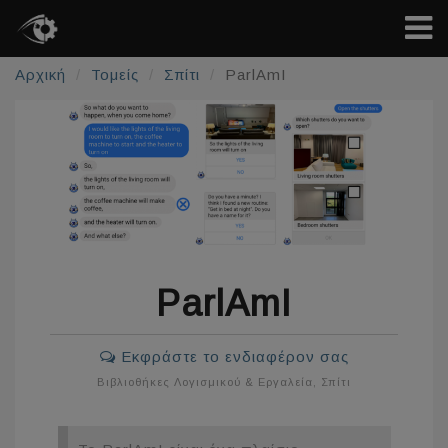
Αρχική
Τομείς
Σπίτι
ParlAmI
ParlAmI
Εκφράστε το ενδιαφέρον σας
Βιβλιοθήκες Λογισμικού & Εργαλεία
,
Σπίτι