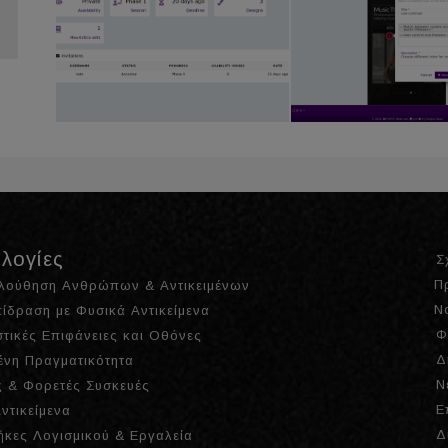
λογίες
Σ
Π
λούθηση Ανθρώπων & Αντικειμένων
Ν
ίδραση με Φυσικά Αντικείμενα
Φ
τικές Επιφάνειες και Οθόνες
Δ
ένη Πραγματικότητα
Ν
 & Φορετές Συσκευές
Ε
ντικείμενα
Δ
ήκες Λογισμικού & Εργαλεία