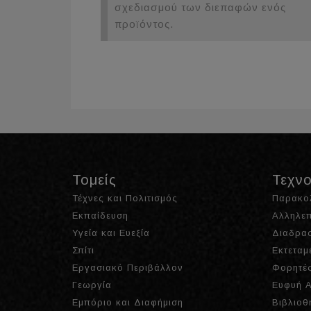
σχεδιασμού των διεπαφών ενός
προϊόντος.
Τομείς
Τεχνο
Τέχνες και Πολιτισμός
Παρακο
Εκπαίδευση
Αλληλεπ
Υγεία και Ευεξία
Διαδρασ
Σπίτι
Εκτεταμ
Εργασιακό Περιβάλλον
Φορητές
Γεωργία
Ευφυή Α
Εμπόριο και Διαφήμιση
Βιβλιοθ