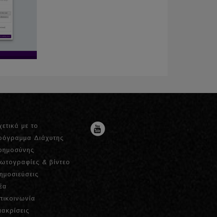
χετικά με το
ρόγραμμα Διάχυτης
οημοσύνης
ωτογραφίες & βίντεο
ημοσιεύσεις
έα
πικοινωνία
ιακρίσεις