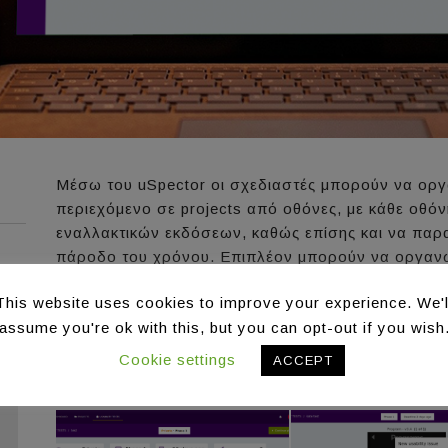
Μέσω του uSpector οι σχεδιαστές μπορούν να οργ
περιεχόμενο σε projects από οθόνες, με κάθε οθόν
εναλλακτικών εκδόσεων, καθώς επίσης και να παρα
πάροδο του χρόνου. Επιπλέον μπορούν να οργανώ
πειράματα ευχρηστίας χρησιμοποιώντας την μεθοδο
This website uses cookies to improve your experience. We'l
προκειμένου να αποκαλυφθούν πιθανά ζητήματα ευ
assume you're ok with this, but you can opt-out if you wish
αξιολογητές υποστηρίζονται κατά τη διάρκεια της 
διάθεσή τους χρήσιμα εργαλεία για να καταγράψουν
Cookie settings
ACCEPT