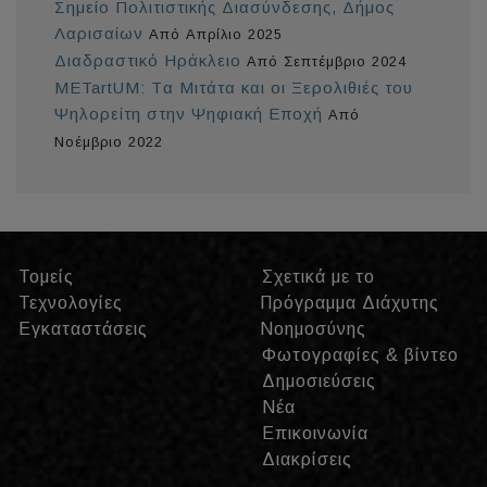
Σημείο Πολιτιστικής Διασύνδεσης, Δήμος
Λαρισαίων
Από Απρίλιο 2025
Διαδραστικό Ηράκλειο
Από Σεπτέμβριο 2024
METartUM: Tα Μιτάτα και οι Ξερολιθιές του
Ψηλορείτη στην Ψηφιακή Εποχή
Από
Νοέμβριο 2022
Τομείς
Σχετικά με το
Τεχνολογίες
Πρόγραμμα Διάχυτης
Εγκαταστάσεις
Νοημοσύνης
Φωτογραφίες & βίντεο
Δημοσιεύσεις
Νέα
Επικοινωνία
Διακρίσεις