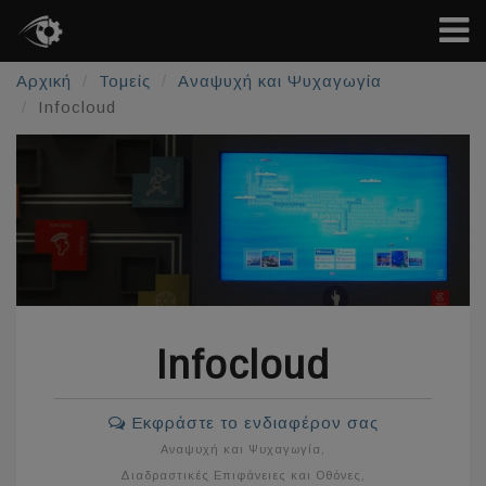
Αρχική
Τομείς
Αναψυχή και Ψυχαγωγία
Infocloud
Infocloud
Εκφράστε το ενδιαφέρον σας
Αναψυχή και Ψυχαγωγία
,
Διαδραστικές Επιφάνειες και Οθόνες
,