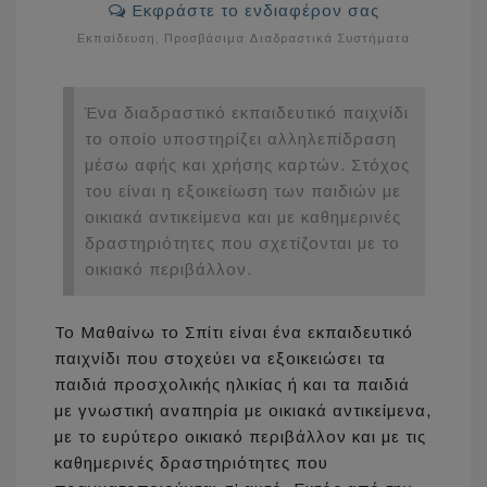
Εκφράστε το ενδιαφέρον σας
Εκπαίδευση
,
Προσβάσιμα Διαδραστικά Συστήματα
Ένα διαδραστικό εκπαιδευτικό παιχνίδι
το οποίο υποστηρίζει αλληλεπίδραση
μέσω αφής και χρήσης καρτών. Στόχος
του είναι η εξοικείωση των παιδιών με
οικιακά αντικείμενα και με καθημερινές
δραστηριότητες που σχετίζονται με το
οικιακό περιβάλλον.
Το Μαθαίνω το Σπίτι είναι ένα εκπαιδευτικό
παιχνίδι που στοχεύει να εξοικειώσει τα
παιδιά προσχολικής ηλικίας ή και τα παιδιά
με γνωστική αναπηρία με οικιακά αντικείμενα,
με το ευρύτερο οικιακό περιβάλλον και με τις
καθημερινές δραστηριότητες που