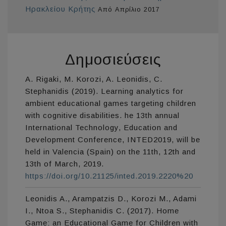
Ηρακλείου Κρήτης
Από Απρίλιο 2017
Δημοσιεύσεις
A. Rigaki, M. Korozi, A. Leonidis, C.
Stephanidis (2019). Learning analytics for
ambient educational games targeting children
with cognitive disabilities. he 13th annual
International Technology, Education and
Development Conference, INTED2019, will be
held in Valencia (Spain) on the 11th, 12th and
13th of March, 2019.
https://doi.org/10.21125/inted.2019.2220%20
Leonidis A., Arampatzis D., Korozi M., Adami
I., Ntoa S., Stephanidis C. (2017). Home
Game: an Educational Game for Children with